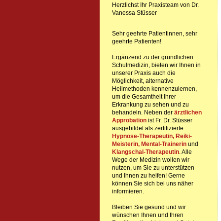
Herzlichst Ihr Praxisteam von Dr.
Vanessa Stüsser
Sehr geehrte Patientinnen, sehr
geehrte Patienten!
Ergänzend zu der gründlichen
Schulmedizin, bieten wir Ihnen in
unserer Praxis auch die
Möglichkeit, alternative
Heilmethoden kennenzulernen,
um die Gesamtheit Ihrer
Erkrankung zu sehen und zu
behandeln. Neben der
ärztlichen
Approbation
ist Fr. Dr. Stüsser
ausgebildet als zertifizierte
Hypnose-Therapeutin,
Reiki-
Meisterin, Mental-Trainerin
und
Klangschal-Therapeutin
. Alle
Wege der Medizin wollen wir
nutzen, um Sie zu unterstützen
und Ihnen zu helfen! Gerne
können Sie sich bei uns näher
informieren.
Bleiben Sie gesund und wir
wünschen Ihnen und Ihren