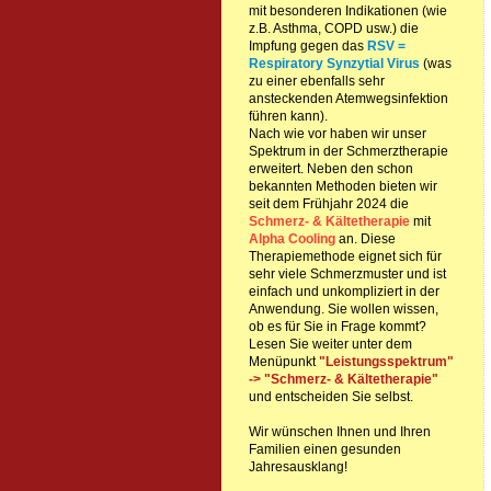
mit besonderen Indikationen (wie
z.B. Asthma, COPD usw.) die
Impfung gegen das
RSV =
Respiratory Synzytial Virus
(was
zu einer ebenfalls sehr
ansteckenden Atemwegsinfektion
führen kann).
Nach wie vor haben wir unser
Spektrum in der Schmerztherapie
erweitert. Neben den schon
bekannten Methoden bieten wir
seit dem Frühjahr 2024 die
Schmerz- & Kältetherapie
mit
Alpha Cooling
an. Diese
Therapiemethode eignet sich für
sehr viele Schmerzmuster und ist
einfach und unkompliziert in der
Anwendung. Sie wollen wissen,
ob es für Sie in Frage kommt?
Lesen Sie weiter unter dem
Menüpunkt
"Leistungsspektrum"
-> "Schmerz- & Kältetherapie"
und entscheiden Sie selbst.
Wir wünschen Ihnen und Ihren
Familien einen gesunden
Jahresausklang!