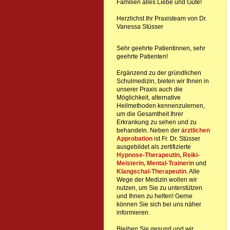
Familien alles Liebe und Gute!
Herzlichst Ihr Praxisteam von Dr.
Vanessa Stüsser
Sehr geehrte Patientinnen, sehr
geehrte Patienten!
Ergänzend zu der gründlichen
Schulmedizin, bieten wir Ihnen in
unserer Praxis auch die
Möglichkeit, alternative
Heilmethoden kennenzulernen,
um die Gesamtheit Ihrer
Erkrankung zu sehen und zu
behandeln. Neben der
ärztlichen
Approbation
ist Fr. Dr. Stüsser
ausgebildet als zertifizierte
Hypnose-Therapeutin,
Reiki-
Meisterin, Mental-Trainerin
und
Klangschal-Therapeutin
. Alle
Wege der Medizin wollen wir
nutzen, um Sie zu unterstützen
und Ihnen zu helfen! Gerne
können Sie sich bei uns näher
informieren.
Bleiben Sie gesund und wir