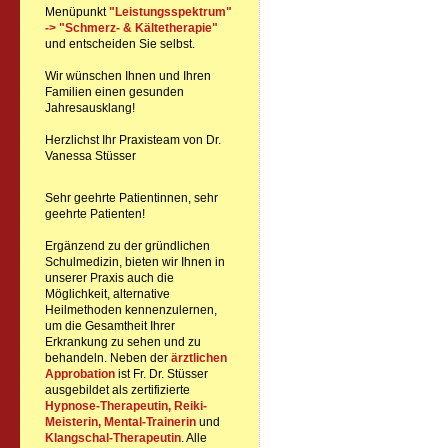
Menüpunkt
"Leistungsspektrum"
-> "Schmerz- & Kältetherapie"
und entscheiden Sie selbst.
Wir wünschen Ihnen und Ihren
Familien einen gesunden
Jahresausklang!
Herzlichst Ihr Praxisteam von Dr.
Vanessa Stüsser
Sehr geehrte Patientinnen, sehr
geehrte Patienten!
Ergänzend zu der gründlichen
Schulmedizin, bieten wir Ihnen in
unserer Praxis auch die
Möglichkeit, alternative
Heilmethoden kennenzulernen,
um die Gesamtheit Ihrer
Erkrankung zu sehen und zu
behandeln. Neben der
ärztlichen
Approbation
ist Fr. Dr. Stüsser
ausgebildet als zertifizierte
Hypnose-Therapeutin,
Reiki-
Meisterin, Mental-Trainerin
und
Klangschal-Therapeutin
. Alle