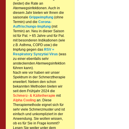
(leider) die Rate an
Atemwegsinfektionen. Auch in
diesem Jahr bieten wir Ihnen die
saisonale
Grippeimpfung
(ohne
Termin) und die
Corona-
Auffrischungs-Impfung
(mit
Termin) an. Neu in dieser Saison
ist für Pat. > 65 Jahre und für Pat.
mit besonderen Indikationen (wie
z.B. Asthma, COPD usw.) die
Impfung gegen das
RSV =
Respiratory Synzytial Virus
(was
zu einer ebenfalls sehr
ansteckenden Atemwegsinfektion
führen kann).
Nach wie vor haben wir unser
Spektrum in der Schmerztherapie
erweitert. Neben den schon
bekannten Methoden bieten wir
seit dem Frühjahr 2024 die
Schmerz- & Kältetherapie
mit
Alpha Cooling
an. Diese
Therapiemethode eignet sich für
sehr viele Schmerzmuster und ist
einfach und unkompliziert in der
Anwendung. Sie wollen wissen,
ob es für Sie in Frage kommt?
Lesen Sie weiter unter dem